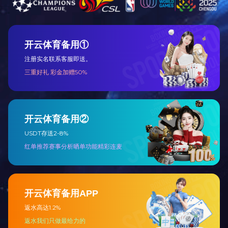
(宽 × 长)
of table(W× L)
工
作
工作台大负荷
Max. Table load
kg
台
工作台T型槽
T-solt of table
mm
工作行程
Travel of table
mm
X/Y/Z轴
工作台
行
快速移动速度
Rapid travel of table
m/min
程
X/Y/Z轴
工作台
进给速度
Speed of table feed
mm/min
X/Y/Z轴
主轴端面至
Distance from spindle
mm
工作台面距离
end face to table surface
Distance from center line
主轴中心至立
of spindle to Vertical
mm
柱导轨面距离
guide way Surface of
column
主