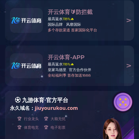
专用机床
普通铣床
其他机床
加工中心
专用机床
其他机床