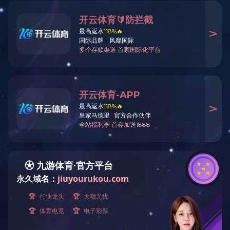
专用机床
普通铣床
其他机床
加工中心
专用机床
其他机床