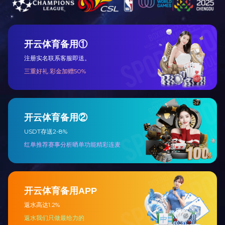
移动夹具夹料长度（毫米）：50-150
滑台最大行程（毫米）：200
总功率（千瓦）：3.7
生产率（件/小时）：120-180
整机轮廓尺寸（长×宽×高）（毫米）：1820×870×1400
重量（吨）：2
相关
推荐
C-132型安博app登录入口